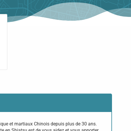
tique et martiaux Chinois depuis plus de 30 ans.
ste en Shiatsu est de vous aidez et vous apporter