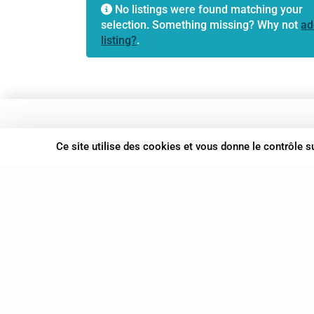
No listings were found matching your
selection. Something missing? Why not
ad
listing?
.
37 bis, allée Lucien-Michard
Ce site utilise des cookies et vous donne le contrôle 
93190 Livry-Gargan
06 61 87 28 09
Nous contacter
© Syn