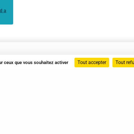
d a
Annuaire
Tout accepter
Tout ref
sur ceux que vous souhaitez activer
Actualités
Mentions légales
Politique de confidentialité
Conditions générales de vente
dicat des Professionnels de Shiatsu - 2026 Tous droits ré