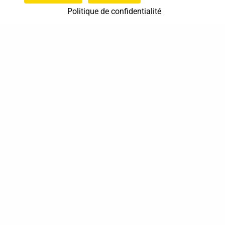
Politique de confidentialité
37 bis, allée Lucien-Michard
93190 Livry-Gargan
06 61 87 28 09
Nous contacter
Annuaire
Actualités
Mentions légales
Politique de confidentialité
Conditions générales de vente