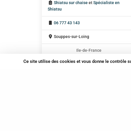
Shiatsu sur chaise
et
Spécialiste en
Shiatsu
06 777 43 143
Souppes-sur-Loing
Ile-de-France
En cabinet
Ce site utilise des cookies et vous donne le contrôle 
Sur rendez-vous
37 bis, allée Lucien-Michard
93190 Livry-Gargan
06 61 87 28 09