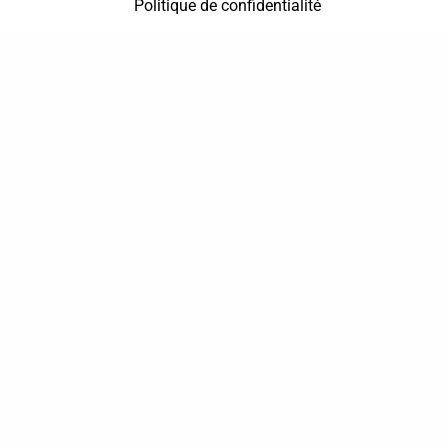
Politique de confidentialité
37 bis, allée Lucien-Michard
93190 Livry-Gargan
06 61 87 28 09
Nous contacter
Annuaire
Actualités
Mentions légales
Politique de confidentialité
Conditions générales de vente