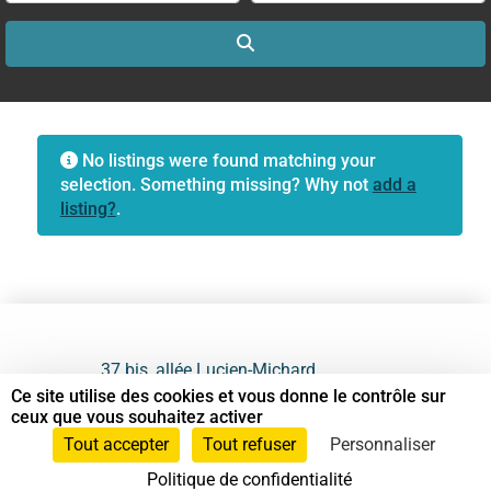
Search
No listings were found matching your
selection. Something missing? Why not
add a
listing?
.
37 bis, allée Lucien-Michard
93190 Livry-Gargan
Ce site utilise des cookies et vous donne le contrôle sur
ceux que vous souhaitez activer
06 61 87 28 09
Tout accepter
Tout refuser
Personnaliser
Politique de confidentialité