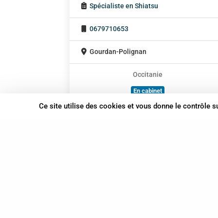
Spécialiste en Shiatsu
0679710653
Gourdan-Polignan
Occitanie
En cabinet
À domicile
Ce site utilise des cookies et vous donne le contrôle 
Sur rendez-vous
37 bis, allée Lucien-Michard
93190 Livry-Gargan