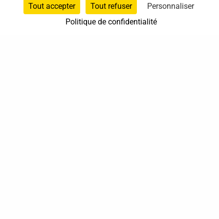
Tout accepter
Tout refuser
Personnaliser
Politique de confidentialité
37 bis, allée Lucien-Michard
93190 Livry-Gargan
06 61 87 28 09
Nous contacter
Annuaire
Actualités
Mentions légales
Politique de confidentialité
Conditions générales de vente