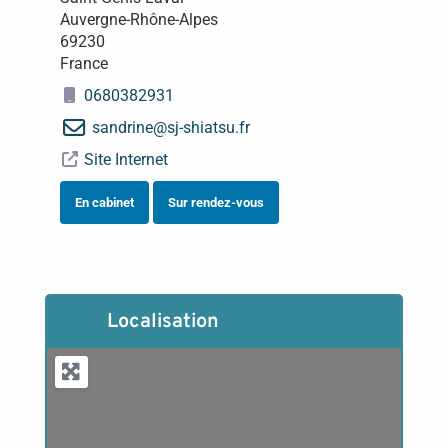
Auvergne-Rhône-Alpes
69230
France
0680382931
sandrine
@
sj-shiatsu.fr
Site Internet
En cabinet
Sur rendez-vous
Localisation