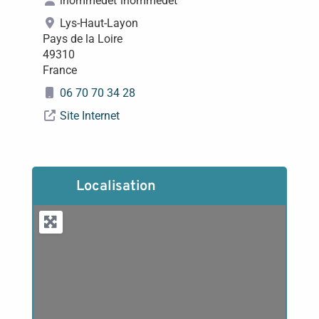
lhommedet
lhommedet
Lys-Haut-Layon
Pays de la Loire
49310
France
06 70 70 34 28
Site Internet
Localisation