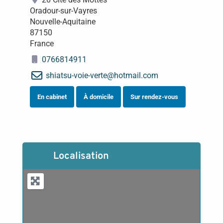
Oradour-sur-Vayres
Nouvelle-Aquitaine
87150
France
0766814911
shiatsu-voie-verte
@
hotmail.com
En cabinet
À domicile
Sur rendez-vous
Localisation