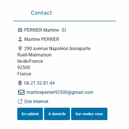
Contact
PERRIER Martine - EI
Martine
PERRIER
290 avenue Napoléon bonaparte
Rueil-Malmaison
Ile-de-France
92500
France
06.21.52.81.44
martineperrier92500
@
gmail.com
Site Internet
En cabinet
À domicile
Sur rendez-vous