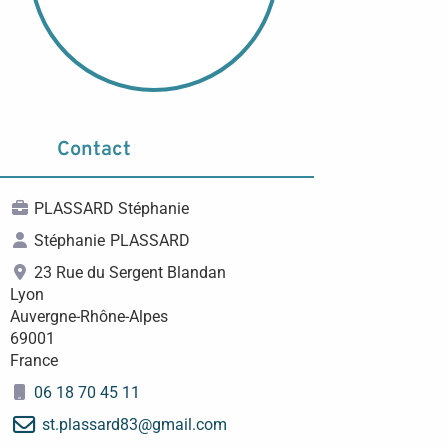
Contact
PLASSARD Stéphanie
Stéphanie
PLASSARD
23 Rue du Sergent Blandan
Lyon
Auvergne-Rhône-Alpes
69001
France
06 18 70 45 11
st.plassard83
@
gmail.com