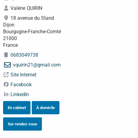
Valérie
QUIRIN
18 avenue du Stand
Dijon
Bourgogne-Franche-Comté
21000
France
0683049738
vquirin21
@
gmail.com
Site Internet
Facebook
LinkedIn
En cabinet
À domicile
Sur rendez-vous