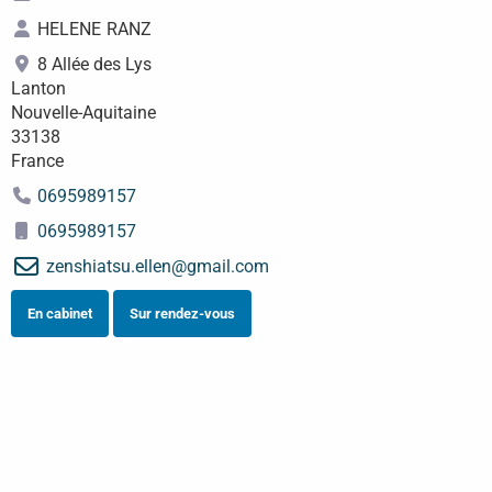
HELENE
RANZ
8 Allée des Lys
Lanton
Nouvelle-Aquitaine
33138
France
0695989157
0695989157
zenshiatsu.ellen
@
gmail.com
En cabinet
Sur rendez-vous