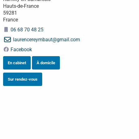
Hauts-de-France
59281
France
06 68 70 48 25
laurencereymbaut
@
gmail.com
Facebook
En cabinet
À domicile
Sur rendez-vous