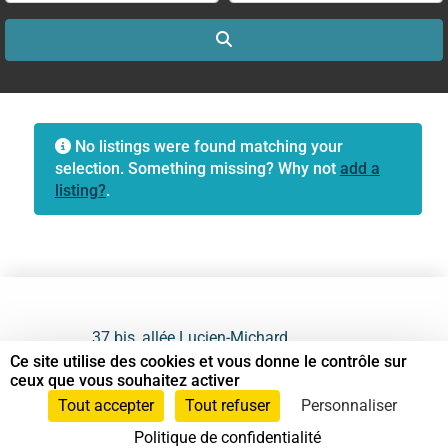
Search
No listings were found matching your
selection. Something missing? Why not
add a
listing?
.
37 bis, allée Lucien-Michard
93190 Livry-Gargan
Ce site utilise des cookies et vous donne le contrôle sur
ceux que vous souhaitez activer
06 61 87 28 09
Tout accepter
Tout refuser
Personnaliser
Politique de confidentialité