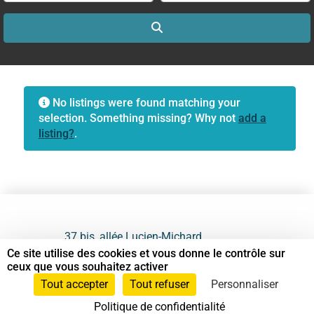
Search
No listings were found matching your
selection. Something missing? Why not
add a
listing?
.
37 bis, allée Lucien-Michard
93190 Livry-Gargan
Ce site utilise des cookies et vous donne le contrôle sur
ceux que vous souhaitez activer
06 61 87 28 09
Tout accepter
Tout refuser
Personnaliser
Politique de confidentialité