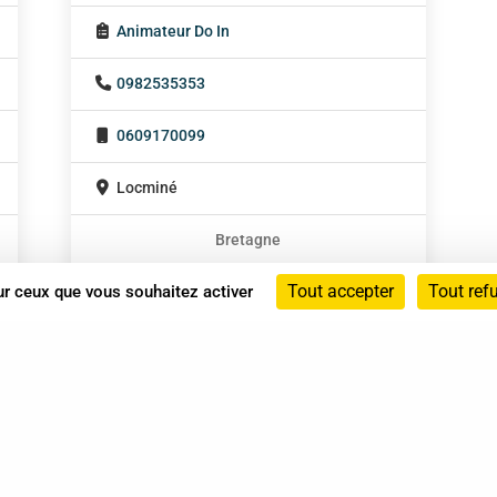
Animateur Do In
0982535353
0609170099
Locminé
Bretagne
En cabinet
Tout accepter
Tout ref
sur ceux que vous souhaitez activer
À domicile
Sur rendez-vous