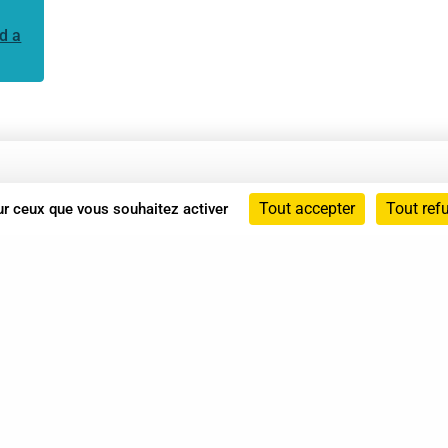
d a
Annuaire
Tout accepter
Tout ref
sur ceux que vous souhaitez activer
Actualités
Mentions légales
Politique de confidentialité
Conditions générales de vente
dicat des Professionnels de Shiatsu - 2026 Tous droits ré