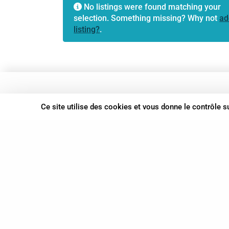
No listings were found matching your
selection. Something missing? Why not
ad
listing?
.
37 bis, allée Lucien-Michard
Ce site utilise des cookies et vous donne le contrôle 
93190 Livry-Gargan
06 61 87 28 09
Nous contacter
© Syn