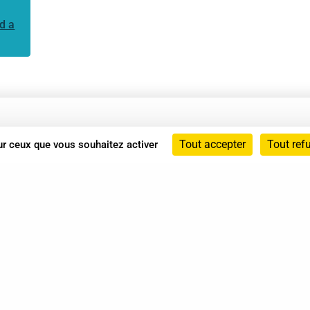
d a
Annuaire
Tout accepter
Tout ref
sur ceux que vous souhaitez activer
Actualités
Mentions légales
Politique de confidentialité
Conditions générales de vente
dicat des Professionnels de Shiatsu - 2026 Tous droits ré