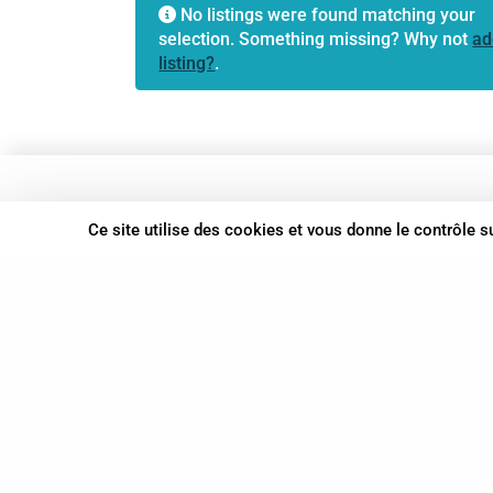
No listings were found matching your
selection. Something missing? Why not
ad
listing?
.
37 bis, allée Lucien-Michard
Ce site utilise des cookies et vous donne le contrôle 
93190 Livry-Gargan
06 61 87 28 09
Nous contacter
© Syn