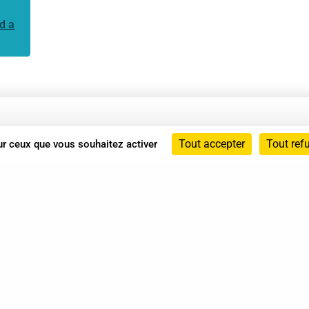
d a
Annuaire
Tout accepter
Tout ref
sur ceux que vous souhaitez activer
Actualités
Mentions légales
Politique de confidentialité
Conditions générales de vente
dicat des Professionnels de Shiatsu - 2026 Tous droits ré