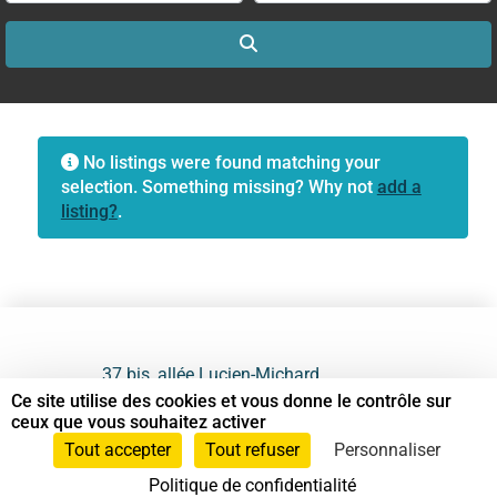
Search
No listings were found matching your
selection. Something missing? Why not
add a
listing?
.
37 bis, allée Lucien-Michard
93190 Livry-Gargan
Ce site utilise des cookies et vous donne le contrôle sur
ceux que vous souhaitez activer
06 61 87 28 09
Tout accepter
Tout refuser
Personnaliser
Politique de confidentialité