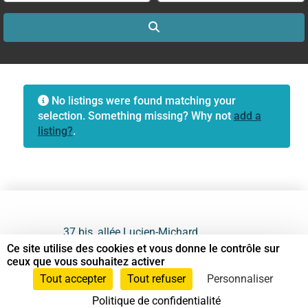
Search
No listings were found matching your
selection. Something missing? Why not
add a
listing?
.
37 bis, allée Lucien-Michard
93190 Livry-Gargan
Ce site utilise des cookies et vous donne le contrôle sur
ceux que vous souhaitez activer
06 61 87 28 09
Tout accepter
Tout refuser
Personnaliser
Politique de confidentialité