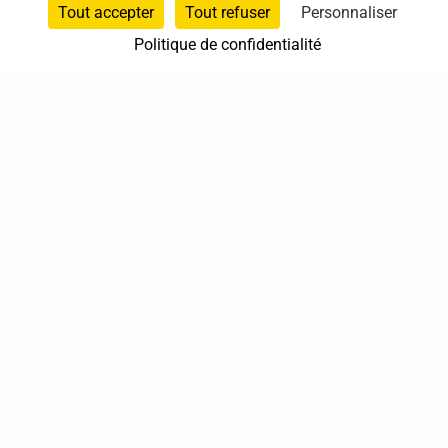
Tout accepter
Tout refuser
Personnaliser
Politique de confidentialité
37 bis, allée Lucien-Michard
93190 Livry-Gargan
06 61 87 28 09
Nous contacter
Annuaire
Actualités
Mentions légales
Politique de confidentialité
Conditions générales de vente