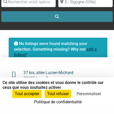
Search
No listings were found matching your
selection. Something missing? Why not
add a
listing?
.

37 bis, allée Lucien-Michard
93190 Livry-Gargan
Ce site utilise des cookies et vous donne le contrôle sur
ceux que vous souhaitez activer

06 61 87 28 09
Tout accepter
Tout refuser
Personnaliser

Nous contacter
Politique de confidentialité