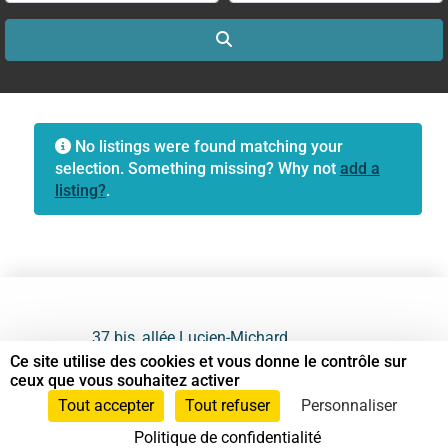
Search
No listings were found matching your
selection. Something missing? Why not
add a
listing?
.
37 bis, allée Lucien-Michard
93190 Livry-Gargan
Ce site utilise des cookies et vous donne le contrôle sur
ceux que vous souhaitez activer
06 61 87 28 09
Tout accepter
Tout refuser
Personnaliser
Politique de confidentialité