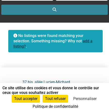
Search
No listings were found matching your
selection. Something missing? Why not
add a
listing?
.
37 bis, allée Lucien-Michard
93190 Livry-Gargan
Ce site utilise des cookies et vous donne le contrôle sur
ceux que vous souhaitez activer
06 61 87 28 09
Tout accepter
Tout refuser
Personnaliser
Politique de confidentialité