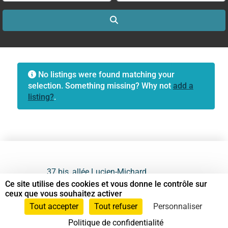
Search
No listings were found matching your
selection. Something missing? Why not
add a
listing?
.
37 bis, allée Lucien-Michard
93190 Livry-Gargan
Ce site utilise des cookies et vous donne le contrôle sur
ceux que vous souhaitez activer
06 61 87 28 09
Tout accepter
Tout refuser
Personnaliser
Politique de confidentialité