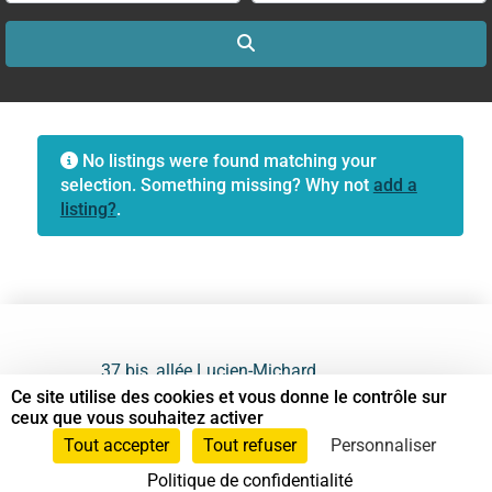
Search
No listings were found matching your
selection. Something missing? Why not
add a
listing?
.
37 bis, allée Lucien-Michard
93190 Livry-Gargan
Ce site utilise des cookies et vous donne le contrôle sur
ceux que vous souhaitez activer
06 61 87 28 09
Tout accepter
Tout refuser
Personnaliser
Politique de confidentialité