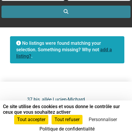
Search
No listings were found matching your
selection. Something missing? Why not
add a
listing?
.
37 bis, allée Lucien-Michard
93190 Livry-Gargan
Ce site utilise des cookies et vous donne le contrôle sur
ceux que vous souhaitez activer
06 61 87 28 09
Tout accepter
Tout refuser
Personnaliser
Politique de confidentialité