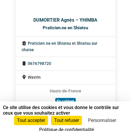
DUMORTIER Agnès – YHIMBA
Praticien.ne en Shiatsu
Praticien.ne en Shiatsu
et
Shiatsu sur
chaise
0676798720
Wavrin
Hauts-de-France
En cabinet
Ce site utilise des cookies et vous donne le contrôle sur
Sur rendez-vous
ceux que vous souhaitez activer
Tout accepter
Tout refuser
Personnaliser
Politique de confidentialité