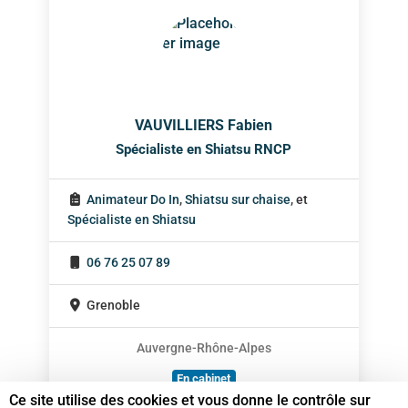
VAUVILLIERS Fabien
Spécialiste en Shiatsu RNCP
Animateur Do In
,
Shiatsu sur chaise
, et
Spécialiste en Shiatsu
06 76 25 07 89
Grenoble
Auvergne-Rhône-Alpes
En cabinet
Ce site utilise des cookies et vous donne le contrôle sur
À domicile