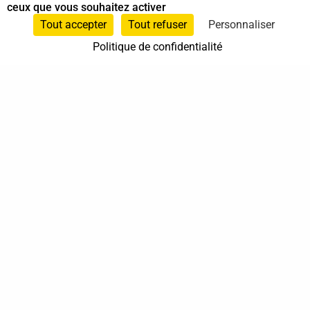
ceux que vous souhaitez activer
Sur rendez-vous
Tout accepter
Tout refuser
Personnaliser
Politique de confidentialité

37 bis, allée Lucien-Michard
93190 Livry-Gargan

06 61 87 28 09

Nous contacter
Annuaire
Actualités
Mentions légales
Politique de confidentialité