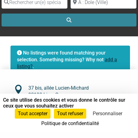
Search
No listings were found matching your
selection. Something missing? Why not
add a
listing?
.

37 bis, allée Lucien-Michard
93190 Livry-Gargan
Ce site utilise des cookies et vous donne le contrôle sur
ceux que vous souhaitez activer

06 61 87 28 09
Tout accepter
Tout refuser
Personnaliser

Nous contacter
Politique de confidentialité