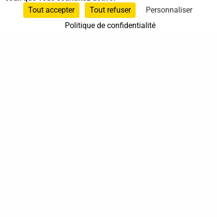
Sur rendez-vous
Tout accepter
Tout refuser
Personnaliser
Politique de confidentialité
37 bis, allée Lucien-Michard
93190 Livry-Gargan
06 61 87 28 09
Nous contacter
Annuaire
Actualités
Mentions légales
Politique de confidentialité
Conditions générales de vente