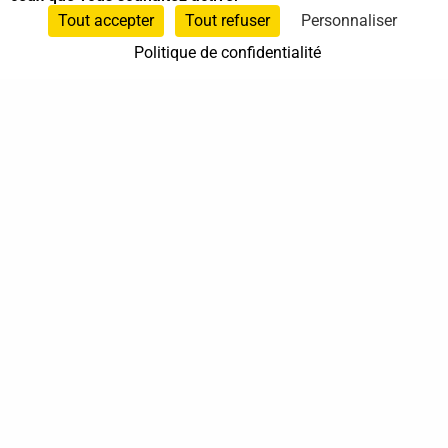
Sur rendez-vous
Tout accepter
Tout refuser
Personnaliser
Politique de confidentialité
37 bis, allée Lucien-Michard
93190 Livry-Gargan
06 61 87 28 09
Nous contacter
Annuaire
Actualités
Mentions légales
Politique de confidentialité
Conditions générales de vente