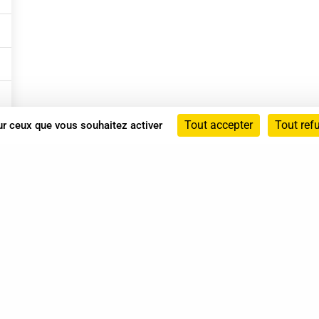
Tout accepter
Tout ref
sur ceux que vous souhaitez activer
Annuaire
Actualités
Mentions légales
Politique de confidentialité