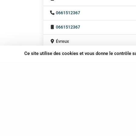
0661512367
0661512367
Évreux
Ce site utilise des cookies et vous donne le contrôle 
Normandie
37 bis, allée Lucien-Michard
93190 Livry-Gargan
06 61 87 28 09