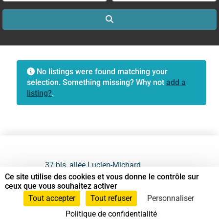
Search
No listings were found matching your
selection. Something missing? Why not
add a
listing?
.
37 bis, allée Lucien-Michard
93190 Livry-Gargan
Ce site utilise des cookies et vous donne le contrôle sur
ceux que vous souhaitez activer
06 61 87 28 09
Tout accepter
Tout refuser
Personnaliser
Politique de confidentialité