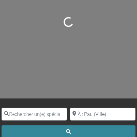
Loading...
Rechercher un(e) spécialiste par nom
Proche de (ville ou région)
Search