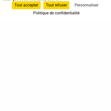
Sur rendez-vous
Tout accepter
Tout refuser
Personnaliser
Politique de confidentialité
37 bis, allée Lucien-Michard
93190 Livry-Gargan
06 61 87 28 09
Nous contacter
Annuaire
Actualités
Mentions légales
Politique de confidentialité
Conditions générales de vente