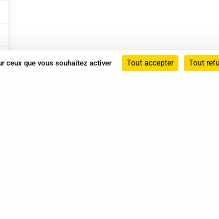
Tout accepter
Tout ref
sur ceux que vous souhaitez activer
Annuaire
Actualités
Mentions légales
Politique de confidentialité
Conditions générales de vente