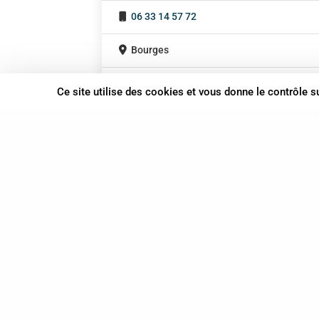
06 33 14 57 72
Bourges
Centre-Val de Loire
Ce site utilise des cookies et vous donne le contrôle 
37 bis, allée Lucien-Michard
93190 Livry-Gargan
06 61 87 28 09
Nous contacter