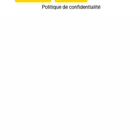
Politique de confidentialité
37 bis, allée Lucien-Michard
93190 Livry-Gargan
06 61 87 28 09
Nous contacter
Annuaire
Actualités
Mentions légales
Politique de confidentialité
Conditions générales de vente