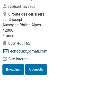
raphaël
teyssot
6 route des cerisisers
saint-joseph
Auvergne-Rhône-Alpes
42800
France
0651463165
echoduki
@
gmail.com
Site Internet
En cabinet
À domicile