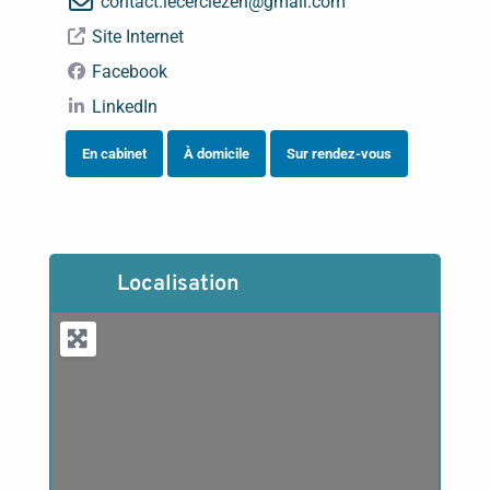
contact.lecerclezen
@
gmail.com
Site Internet
Facebook
LinkedIn
En cabinet
À domicile
Sur rendez-vous
Localisation