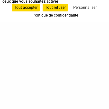
ceux que vous souhaitez activer
Tout accepter
Tout refuser
Personnaliser
Politique de confidentialité
SARES Patricia – Sonkei Ikigai Shiatsu
Praticien.ne en Shiatsu
Animateur Do In
et
Shiatsu sur chaise
0662537940
Saint-Cyr-sur-Loire