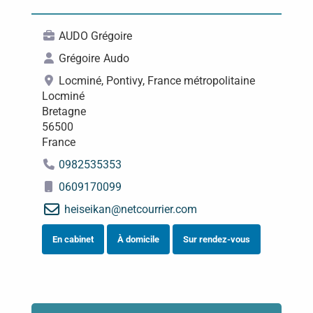
AUDO Grégoire
Grégoire
Audo
Locminé, Pontivy, France métropolitaine
Locminé
Bretagne
56500
France
0982535353
0609170099
heiseikan
@
netcourrier.com
En cabinet
À domicile
Sur rendez-vous