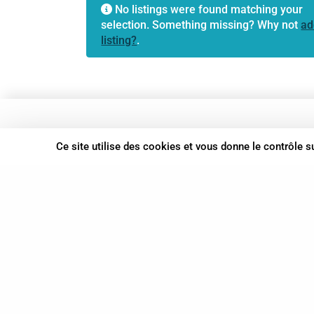
No listings were found matching your
selection. Something missing? Why not
ad
listing?
.
37 bis, allée Lucien-Michard
Ce site utilise des cookies et vous donne le contrôle 
93190 Livry-Gargan
06 61 87 28 09
Nous contacter
© Syn