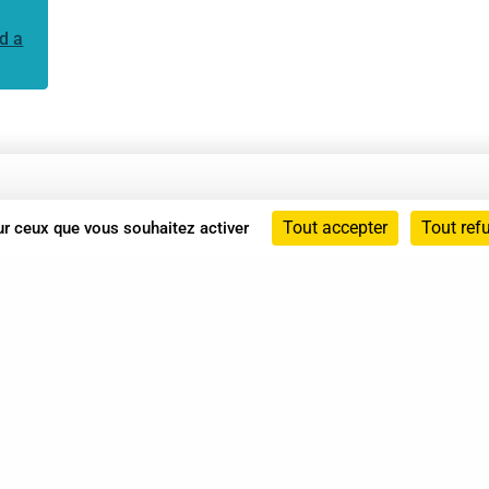
d a
Annuaire
Tout accepter
Tout ref
sur ceux que vous souhaitez activer
Actualités
Mentions légales
Politique de confidentialité
Conditions générales de vente
dicat des Professionnels de Shiatsu - 2026 Tous droits ré