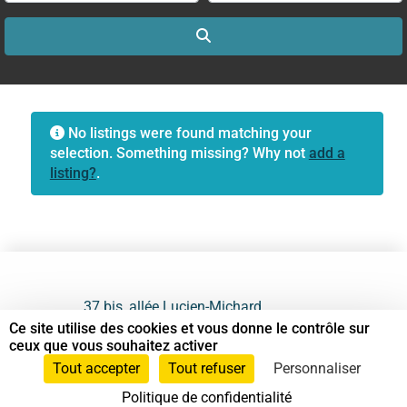
Search
No listings were found matching your
selection. Something missing? Why not
add a
listing?
.
37 bis, allée Lucien-Michard
93190 Livry-Gargan
Ce site utilise des cookies et vous donne le contrôle sur
ceux que vous souhaitez activer
06 61 87 28 09
Tout accepter
Tout refuser
Personnaliser
Politique de confidentialité