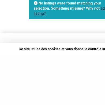
No listings were found matching your
selection. Something missing? Why not
ad
listing?
.
37 bis, allée Lucien-Michard
Ce site utilise des cookies et vous donne le contrôle 
93190 Livry-Gargan
06 61 87 28 09
Nous contacter
© Syn