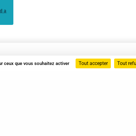
d a
Annuaire
Tout accepter
Tout ref
sur ceux que vous souhaitez activer
Actualités
Mentions légales
Politique de confidentialité
Conditions générales de vente
dicat des Professionnels de Shiatsu - 2026 Tous droits ré