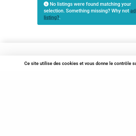
No listings were found matching your
selection. Something missing? Why not
ad
listing?
.
37 bis, allée Lucien-Michard
Ce site utilise des cookies et vous donne le contrôle 
93190 Livry-Gargan
06 61 87 28 09
Nous contacter
© Syn