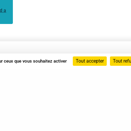
d a
Annuaire
Tout accepter
Tout ref
sur ceux que vous souhaitez activer
Actualités
Mentions légales
Politique de confidentialité
Conditions générales de vente
dicat des Professionnels de Shiatsu - 2026 Tous droits ré